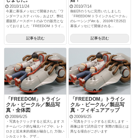
2010/11/24
2010/7/14
今夏に幕張メッセにて開催された「ワ
御好評のうちに完売いたしました
ンダーフェスティバル」および、弊社
「FREEDOM トライシクルビークル」
通販部ノースポートのみでの販売とな
のレーシングVer.を、2010年7月25日
っておりました「FREEDOM トライ...
幕張メッセにて開催される...
記事を読む
記事を読む
「FREEDOM」トライシ
「FREEDOM」トライシ
クル・ビークル／製品写
クル・ビークル／製品写
真・全体図
真・フィギュアアップ
2009/6/25
2009/6/25
・写真をクリックすると拡大します ス
・写真をクリックすると拡大します ・
チームパンク的な極太パイプや、レト
画像は全て試作品です 実際の製品とは
ロさと近未来的感覚が融合した 力強い
異なる場合がございます
シルエットを、デザ...