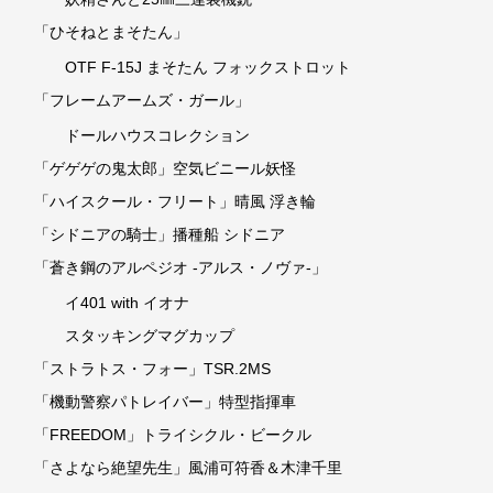
「ひそねとまそたん」
OTF F-15J まそたん フォックストロット
「フレームアームズ・ガール」
ドールハウスコレクション
「ゲゲゲの鬼太郎」空気ビニール妖怪
「ハイスクール・フリート」晴風 浮き輪
「シドニアの騎士」播種船 シドニア
「蒼き鋼のアルペジオ -アルス・ノヴァ-」
イ401 with イオナ
スタッキングマグカップ
「ストラトス・フォー」TSR.2MS
「機動警察パトレイバー」特型指揮車
「FREEDOM」トライシクル・ビークル
「さよなら絶望先生」風浦可符香＆木津千里