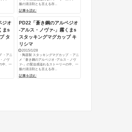
服の清涼剤とも言える存...
記事を読む
ペジオ
PD22「蒼き鋼のアルペジオ
くまs
-アルス・ノヴァ-」霧くまs
プ タ
スタッキングマグカップ キ
リシマ
2015/1/28
プ ・アニ
・陶器製 スタッキングマグカップ ・アニ
ス・ノヴ
メ「蒼き鋼のアルペジオ -アルス・ノヴ
の中、一
ァ-」の緊迫感溢れるストーリーの中、一
服の清涼剤とも言える存...
記事を読む