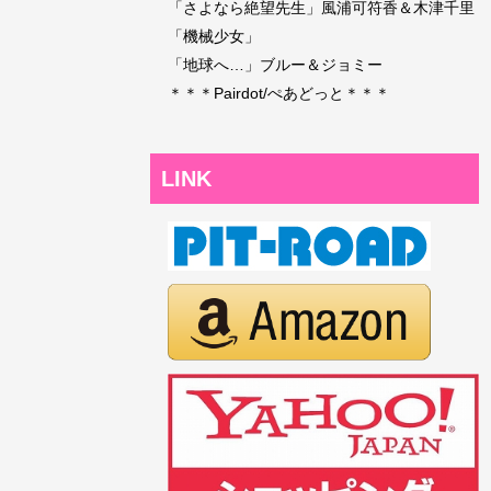
「さよなら絶望先生」風浦可符香＆木津千里
「機械少女」
「地球へ…」ブルー＆ジョミー
＊＊＊Pairdot/ぺあどっと＊＊＊
LINK