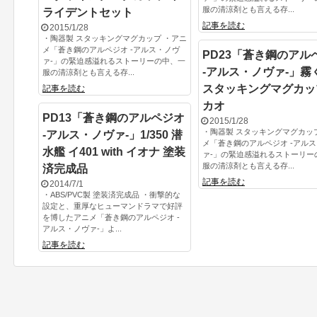
服の清涼剤とも言える存...
ライデントセット
記事を読む
2015/1/28
・陶器製 スタッキングマグカップ ・アニ
メ「蒼き鋼のアルペジオ -アルス・ノヴ
PD23「蒼き鋼のアル
ァ-」の緊迫感溢れるストーリーの中、一
-アルス・ノヴァ-」霧
服の清涼剤とも言える存...
スタッキングマグカッ
記事を読む
カオ
PD13「蒼き鋼のアルペジオ
2015/1/28
・陶器製 スタッキングマグカッ
-アルス・ノヴァ-」1/350 潜
メ「蒼き鋼のアルペジオ -アル
水艦 イ401 with イオナ 塗装
ァ-」の緊迫感溢れるストーリー
服の清涼剤とも言える存...
済完成品
記事を読む
2014/7/1
・ABS/PVC製 塗装済完成品 ・衝撃的な
設定と、重厚なヒューマンドラマで好評
を博したアニメ「蒼き鋼のアルペジオ -
アルス・ノヴァ-」よ...
記事を読む