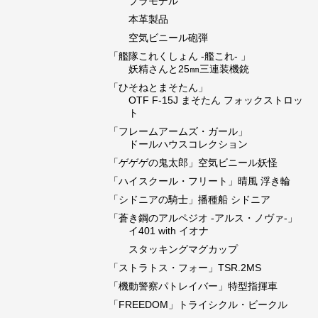
プラモデル
本革製品
空気ビニール砲弾
「艦隊これくしょん -艦これ- 」
妖精さんと25㎜三連装機銃
「ひそねとまそたん」
OTF F-15J まそたん フォックストロッ
ト
「フレームアームズ・ガール」
ドールハウスコレクション
「ゲゲゲの鬼太郎」空気ビニール妖怪
「ハイスクール・フリート」晴風 浮き輪
「シドニアの騎士」播種船 シドニア
「蒼き鋼のアルペジオ -アルス・ノヴァ-」
イ401 with イオナ
スタッキングマグカップ
「ストラトス・フォー」TSR.2MS
「機動警察パトレイバー」特型指揮車
「FREEDOM」トライシクル・ビークル