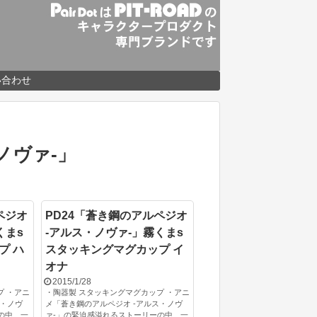
い合わせ
ノヴァ-」
ペジオ
PD24「蒼き鋼のアルペジオ
くまs
-アルス・ノヴァ-」霧くまs
プ ハ
スタッキングマグカップ イ
オナ
2015/1/28
プ ・アニ
・陶器製 スタッキングマグカップ ・アニ
ス・ノヴ
メ「蒼き鋼のアルペジオ -アルス・ノヴ
の中、一
ァ-」の緊迫感溢れるストーリーの中、一